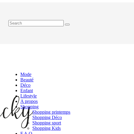
Mode
Beauté
Déco
Enfant
Lifestyle
A propos
Shopping
Shopping printemps
Shopping Déco
Shopping sport
Shopping Kids
F.A.Q.