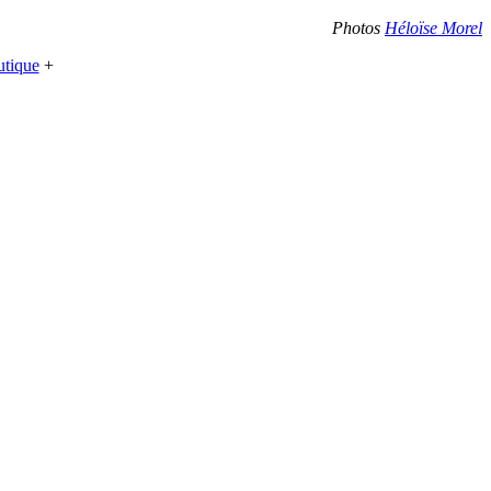
Photos
Héloïse Morel
tique
+