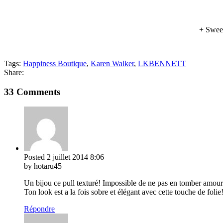
+ Sweet
Tags:
Happiness Boutique
,
Karen Walker
,
LKBENNETT
Share:
33 Comments
Posted
2 juillet 2014
8:06
by hotaru45
Un bijou ce pull texturé! Impossible de ne pas en tomber amoureu
Ton look est a la fois sobre et élégant avec cette touche de folie
Répondre