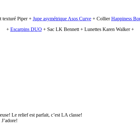
 texturé Piper +
Jupe asymétrique Asos Curve
+ Collier
Happiness Bou
+
Escarpins DUO
+ Sac LK Bennett + Lunettes Karen Walker +
se! Le relief est parfait, c’est LA classe!
! J’adore!