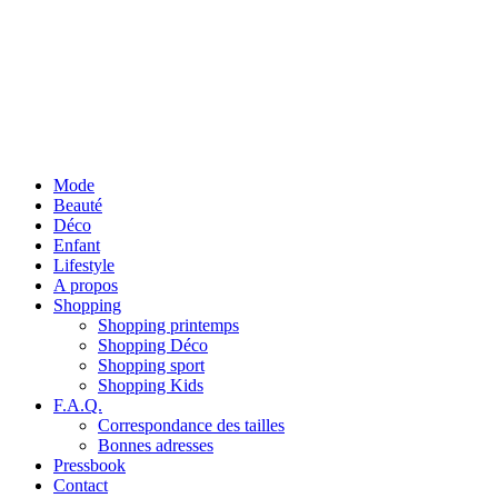
Mode
Beauté
Déco
Enfant
Lifestyle
A propos
Shopping
Shopping printemps
Shopping Déco
Shopping sport
Shopping Kids
F.A.Q.
Correspondance des tailles
Bonnes adresses
Pressbook
Contact