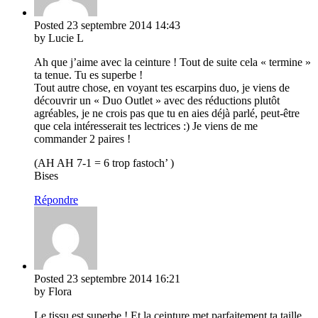
Posted
23 septembre 2014
14:43
by Lucie L
Ah que j’aime avec la ceinture ! Tout de suite cela « termine »
ta tenue. Tu es superbe !
Tout autre chose, en voyant tes escarpins duo, je viens de
découvrir un « Duo Outlet » avec des réductions plutôt
agréables, je ne crois pas que tu en aies déjà parlé, peut-être
que cela intéresserait tes lectrices :) Je viens de me
commander 2 paires !
(AH AH 7-1 = 6 trop fastoch’ )
Bises
Répondre
Posted
23 septembre 2014
16:21
by Flora
Le tissu est superbe ! Et la ceinture met parfaitement ta taille