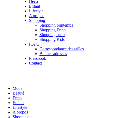
Déco
Enfant
Lifestyle
A propos
Shopping
Shopping printemps
Shopping Déco
Shopping sport
Shopping Kids
F.A.Q.
Correspondance des tailles
Bonnes adresses
Pressbook
Contact
Mode
Beauté
Déco
Enfant
Lifestyle
A propos
Shopping