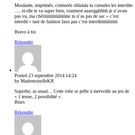
Moulante, imprimée, ceinturée ohlalala tu cumules les interdits
…. et elle te va super bien, vraiment aaarrgghhhh je n’avais
pas vu, ma chériiiiiiiiiiiiiiiiiiiie tu n’as pas de sac « c’est
interdit » tant de fashion faux pas c’est interdiiiiiiiiiiiiiit
Bravo à toi
Répondre
Posted
23 septembre 2014
14:24
by MademoiselleKR
Superbe, as usual… Cette robe se prête à merveille au jeu de
« 1 tenue, 2 possibilité ».
Bises
Répondre