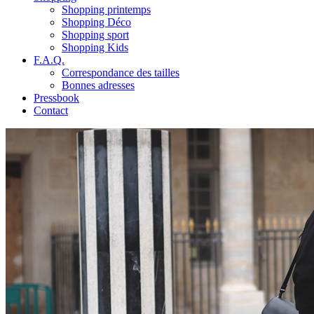
Shopping printemps
Shopping Déco
Shopping sport
Shopping Kids
F.A.Q.
Correspondance des tailles
Bonnes adresses
Pressbook
Contact