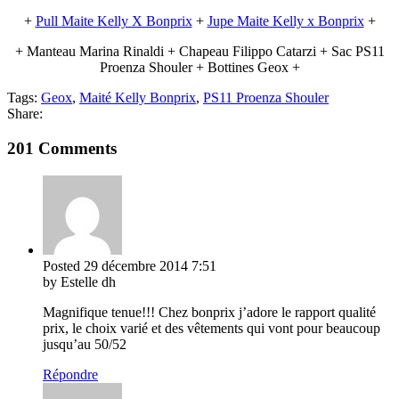
+
Pull Maite Kelly X Bonprix
+
Jupe Maite Kelly x Bonprix
+
+ Manteau Marina Rinaldi + Chapeau Filippo Catarzi + Sac PS11
Proenza Shouler + Bottines Geox +
Tags:
Geox
,
Maité Kelly Bonprix
,
PS11 Proenza Shouler
Share:
201 Comments
Posted
29 décembre 2014
7:51
by Estelle dh
Magnifique tenue!!! Chez bonprix j’adore le rapport qualité
prix, le choix varié et des vêtements qui vont pour beaucoup
jusqu’au 50/52
Répondre