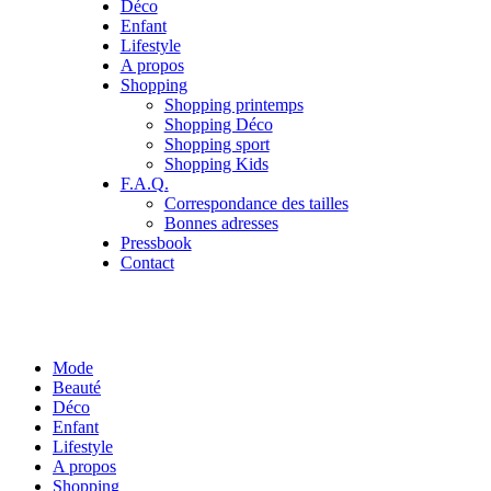
Déco
Enfant
Lifestyle
A propos
Shopping
Shopping printemps
Shopping Déco
Shopping sport
Shopping Kids
F.A.Q.
Correspondance des tailles
Bonnes adresses
Pressbook
Contact
Mode
Beauté
Déco
Enfant
Lifestyle
A propos
Shopping