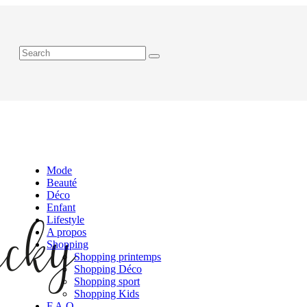
Mode
Beauté
Déco
Enfant
Lifestyle
A propos
Shopping
Shopping printemps
Shopping Déco
Shopping sport
Shopping Kids
F.A.Q.