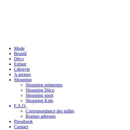
Mode
Beauté
Déco
Enfant
Lifestyle
A propos
Shopping
Shopping printemps
Shopping Déco
Shopping sport
Shopping Kids
F.A.Q.
Correspondance des tailles
Bonnes adresses
Pressbook
Contact