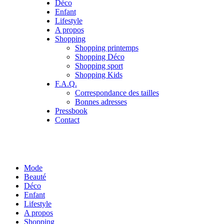
Déco
Enfant
Lifestyle
A propos
Shopping
Shopping printemps
Shopping Déco
Shopping sport
Shopping Kids
F.A.Q.
Correspondance des tailles
Bonnes adresses
Pressbook
Contact
Mode
Beauté
Déco
Enfant
Lifestyle
A propos
Shopping