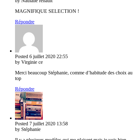
by Nathalie renault
MAGNIFIQUE SELECTION !
Répondre
Posted
6 juillet 2020
22:55
by Virginie ce
Merci beaucoup Stéphanie, comme d’habitude des choix au
top
Répondre
Posted
7 juillet 2020
13:58
by Stéphanie
Il y a plusieurs modèles qui me plaisent mais je vois bien