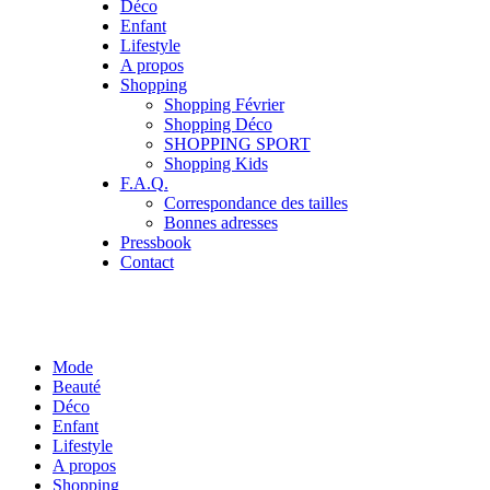
Déco
Enfant
Lifestyle
A propos
Shopping
Shopping Février
Shopping Déco
SHOPPING SPORT
Shopping Kids
F.A.Q.
Correspondance des tailles
Bonnes adresses
Pressbook
Contact
Mode
Beauté
Déco
Enfant
Lifestyle
A propos
Shopping