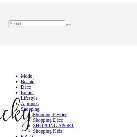
Mode
Beauté
Déco
Enfant
Lifestyle
A propos
Shopping
Shopping Février
Shopping Déco
SHOPPING SPORT
Shopping Kids
F.A.Q.