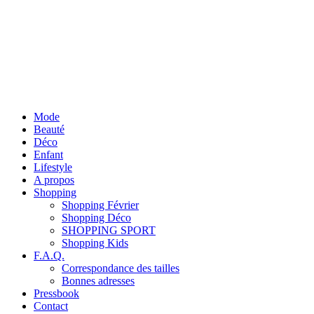
Mode
Beauté
Déco
Enfant
Lifestyle
A propos
Shopping
Shopping Février
Shopping Déco
SHOPPING SPORT
Shopping Kids
F.A.Q.
Correspondance des tailles
Bonnes adresses
Pressbook
Contact