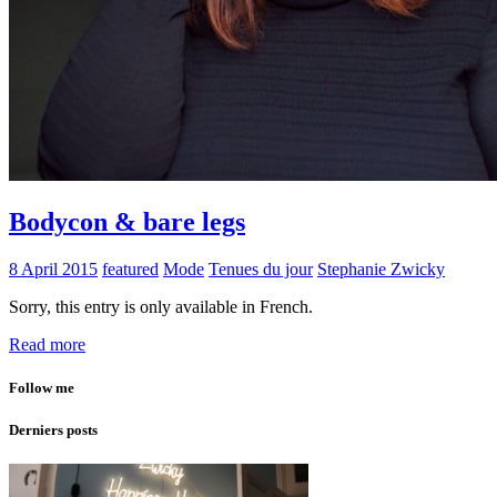
Bodycon & bare legs
8 April 2015
featured
Mode
Tenues du jour
Stephanie Zwicky
Sorry, this entry is only available in French.
Read more
Follow me
Derniers posts