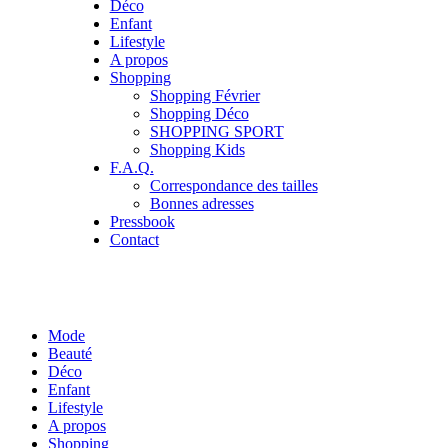
Déco
Enfant
Lifestyle
A propos
Shopping
Shopping Février
Shopping Déco
SHOPPING SPORT
Shopping Kids
F.A.Q.
Correspondance des tailles
Bonnes adresses
Pressbook
Contact
Mode
Beauté
Déco
Enfant
Lifestyle
A propos
Shopping