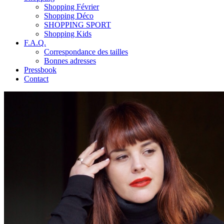
Shopping Février
Shopping Déco
SHOPPING SPORT
Shopping Kids
F.A.Q.
Correspondance des tailles
Bonnes adresses
Pressbook
Contact