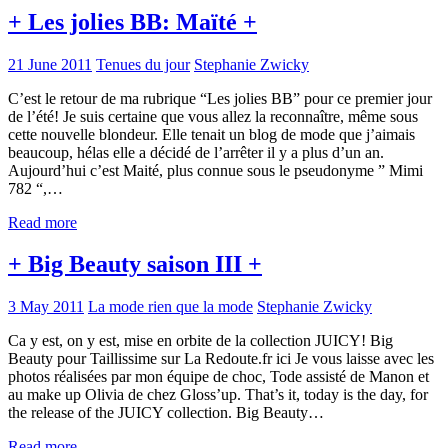
+ Les jolies BB: Maïté +
21 June 2011
Tenues du jour
Stephanie Zwicky
C’est le retour de ma rubrique “Les jolies BB” pour ce premier jour
de l’été! Je suis certaine que vous allez la reconnaître, même sous
cette nouvelle blondeur. Elle tenait un blog de mode que j’aimais
beaucoup, hélas elle a décidé de l’arrêter il y a plus d’un an.
Aujourd’hui c’est Maité, plus connue sous le pseudonyme ” Mimi
782 “,…
Read more
+ Big Beauty saison III +
3 May 2011
La mode rien que la mode
Stephanie Zwicky
Ca y est, on y est, mise en orbite de la collection JUICY! Big
Beauty pour Taillissime sur La Redoute.fr ici Je vous laisse avec les
photos réalisées par mon équipe de choc, Tode assisté de Manon et
au make up Olivia de chez Gloss’up. That’s it, today is the day, for
the release of the JUICY collection. Big Beauty…
Read more