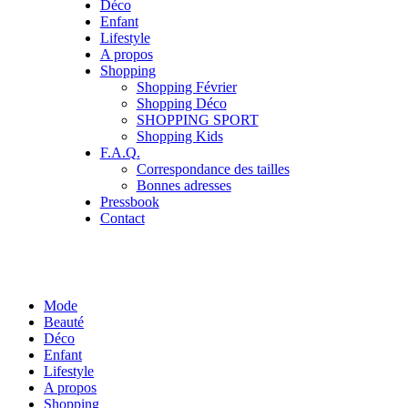
Déco
Enfant
Lifestyle
A propos
Shopping
Shopping Février
Shopping Déco
SHOPPING SPORT
Shopping Kids
F.A.Q.
Correspondance des tailles
Bonnes adresses
Pressbook
Contact
Mode
Beauté
Déco
Enfant
Lifestyle
A propos
Shopping