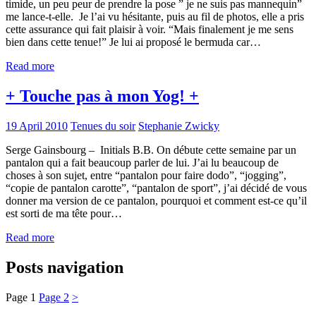
timide, un peu peur de prendre la pose ” je ne suis pas mannequin”
me lance-t-elle. Je l’ai vu hésitante, puis au fil de photos, elle a pris
cette assurance qui fait plaisir à voir. “Mais finalement je me sens
bien dans cette tenue!” Je lui ai proposé le bermuda car…
Read more
+ Touche pas à mon Yog! +
19 April 2010
Tenues du soir
Stephanie Zwicky
Serge Gainsbourg – Initials B.B. On débute cette semaine par un
pantalon qui a fait beaucoup parler de lui. J’ai lu beaucoup de
choses à son sujet, entre “pantalon pour faire dodo”, “jogging”,
“copie de pantalon carotte”, “pantalon de sport”, j’ai décidé de vous
donner ma version de ce pantalon, pourquoi et comment est-ce qu’il
est sorti de ma tête pour…
Read more
Posts navigation
Page
1
Page
2
>