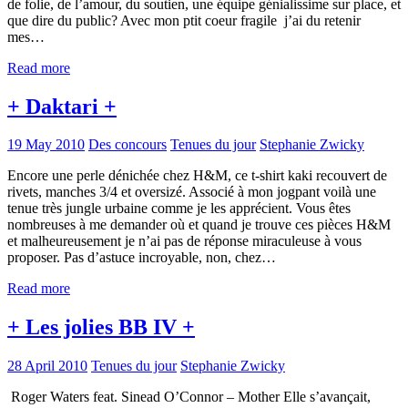
de folie, de l’amour, du soutien, une équipe génialissime sur place, et
que dire du public? Avec mon ptit coeur fragile j’ai du retenir
mes…
Read more
+ Daktari +
19 May 2010
Des concours
Tenues du jour
Stephanie Zwicky
Encore une perle dénichée chez H&M, ce t-shirt kaki recouvert de
rivets, manches 3/4 et oversizé. Associé à mon jogpant voilà une
tenue très jungle urbaine comme je les apprécient. Vous êtes
nombreuses à me demander où et quand je trouve ces pièces H&M
et malheureusement je n’ai pas de réponse miraculeuse à vous
proposer. Pas d’astuce incroyable, non, chez…
Read more
+ Les jolies BB IV +
28 April 2010
Tenues du jour
Stephanie Zwicky
Roger Waters feat. Sinead O’Connor – Mother Elle s’avançait,