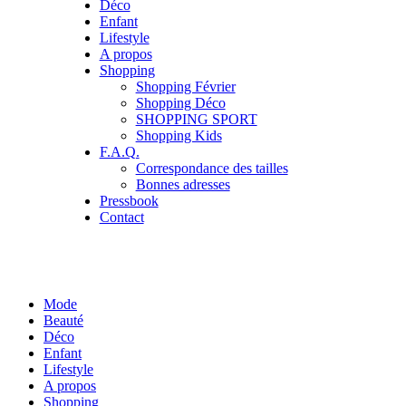
Déco
Enfant
Lifestyle
A propos
Shopping
Shopping Février
Shopping Déco
SHOPPING SPORT
Shopping Kids
F.A.Q.
Correspondance des tailles
Bonnes adresses
Pressbook
Contact
Mode
Beauté
Déco
Enfant
Lifestyle
A propos
Shopping