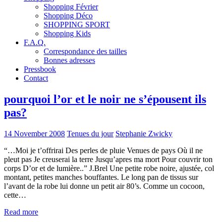
Shopping Février
Shopping Déco
SHOPPING SPORT
Shopping Kids
F.A.Q.
Correspondance des tailles
Bonnes adresses
Pressbook
Contact
pourquoi l’or et le noir ne s’épousent ils
pas?
14 November 2008
Tenues du jour
Stephanie Zwicky
“…Moi je t’offrirai Des perles de pluie Venues de pays Où il ne
pleut pas Je creuserai la terre Jusqu’apres ma mort Pour couvrir ton
corps D’or et de lumière..” J.Brel Une petite robe noire, ajustée, col
montant, petites manches bouffantes. Le long pan de tissus sur
l’avant de la robe lui donne un petit air 80’s. Comme un cocoon,
cette…
Read more