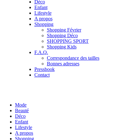
Déco
Enfant
Lifestyle
A propos
Shopping
Shopping Février
Shopping Déco
SHOPPING SPORT
Shopping Kids
F.A.Q.
Correspondance des tailles
Bonnes adresses
Pressbook
Contact
Mode
Beauté
Déco
Enfant
Lifestyle
A propos
Shopping