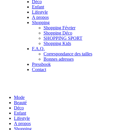
Déco
Enfant
Lifestyle
A propos
Shopping
Shopping Février
Shopping Déco
SHOPPING SPORT
Shopping Kids
F.A.Q.
Correspondance des tailles
Bonnes adresses
Pressbook
Contact
Mode
Beauté
Déco
Enfant
Lifestyle
A propos
Shopping