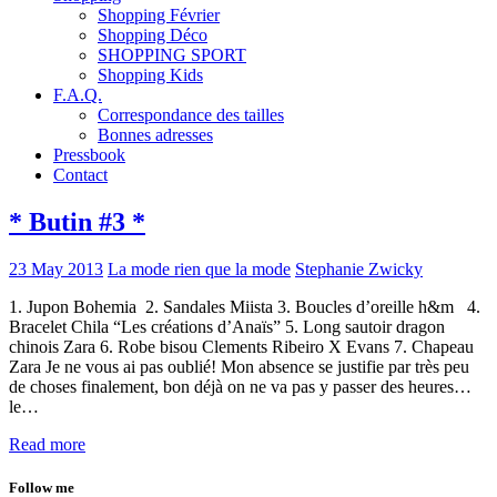
Shopping Février
Shopping Déco
SHOPPING SPORT
Shopping Kids
F.A.Q.
Correspondance des tailles
Bonnes adresses
Pressbook
Contact
* Butin #3 *
23 May 2013
La mode rien que la mode
Stephanie Zwicky
1. Jupon Bohemia 2. Sandales Miista 3. Boucles d’oreille h&m 4.
Bracelet Chila “Les créations d’Anaïs” 5. Long sautoir dragon
chinois Zara 6. Robe bisou Clements Ribeiro X Evans 7. Chapeau
Zara Je ne vous ai pas oublié! Mon absence se justifie par très peu
de choses finalement, bon déjà on ne va pas y passer des heures…
le…
Read more
Follow me