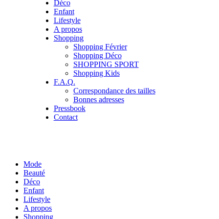
Déco
Enfant
Lifestyle
A propos
Shopping
Shopping Février
Shopping Déco
SHOPPING SPORT
Shopping Kids
F.A.Q.
Correspondance des tailles
Bonnes adresses
Pressbook
Contact
Mode
Beauté
Déco
Enfant
Lifestyle
A propos
Shopping