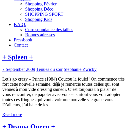
Shopping Février
Shopping Déco
SHOPPING SPORT
Shopping Kids
F.A.Q.
Correspondance des tailles
Bonnes adresses
Pressbook
Contact
+ Spleen +
7 September 2009
Tenues du soir
Stephanie Zwicky
Let’s go crazy – Prince (1984) Coucou la foule!! On commence très
fort cette nouvelle semaine, déjà je remercie toutes celles qui sont
venues à mon vide dressing samedi. C’est toujours un plaisir de
vous rencontrer, de papoter avec vous et surtout vous voir adopter
toutes ces fringues qui vont avoir une nouvelle vie grâce vous!
D’ailleurs, j’ai hâte de les…
Read more
+ Drama Queen +