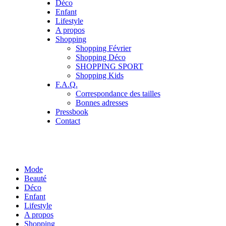
Déco
Enfant
Lifestyle
A propos
Shopping
Shopping Février
Shopping Déco
SHOPPING SPORT
Shopping Kids
F.A.Q.
Correspondance des tailles
Bonnes adresses
Pressbook
Contact
Mode
Beauté
Déco
Enfant
Lifestyle
A propos
Shopping