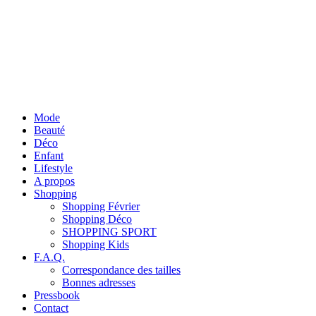
Mode
Beauté
Déco
Enfant
Lifestyle
A propos
Shopping
Shopping Février
Shopping Déco
SHOPPING SPORT
Shopping Kids
F.A.Q.
Correspondance des tailles
Bonnes adresses
Pressbook
Contact