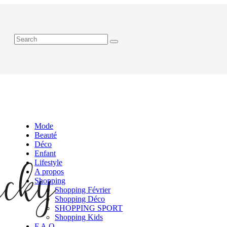
Mode
Beauté
Déco
Enfant
Lifestyle
A propos
Shopping
Shopping Février
Shopping Déco
SHOPPING SPORT
Shopping Kids
F.A.Q.