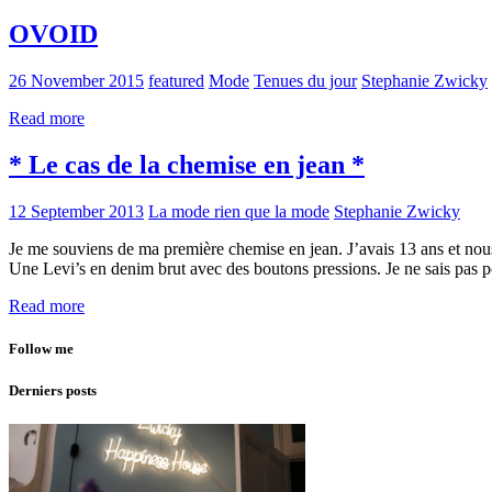
OVOID
26 November 2015
featured
Mode
Tenues du jour
Stephanie Zwicky
Read more
* Le cas de la chemise en jean *
12 September 2013
La mode rien que la mode
Stephanie Zwicky
Je me souviens de ma première chemise en jean. J’avais 13 ans et nous
Une Levi’s en denim brut avec des boutons pressions. Je ne sais pas 
Read more
Follow me
Derniers posts