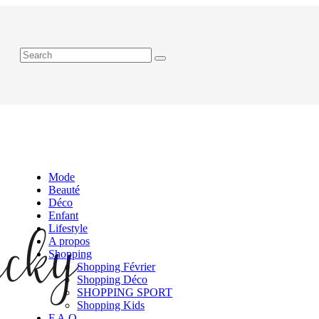
Mode
Beauté
Déco
Enfant
Lifestyle
A propos
Shopping
Shopping Février
Shopping Déco
SHOPPING SPORT
Shopping Kids
F.A.Q.