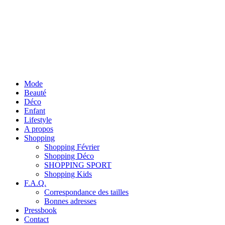
Mode
Beauté
Déco
Enfant
Lifestyle
A propos
Shopping
Shopping Février
Shopping Déco
SHOPPING SPORT
Shopping Kids
F.A.Q.
Correspondance des tailles
Bonnes adresses
Pressbook
Contact