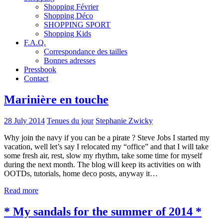
Shopping Février
Shopping Déco
SHOPPING SPORT
Shopping Kids
F.A.Q.
Correspondance des tailles
Bonnes adresses
Pressbook
Contact
Marinière en touche
28 July 2014
Tenues du jour
Stephanie Zwicky
Why join the navy if you can be a pirate ? Steve Jobs I started my
vacation, well let’s say I relocated my “office” and that I will take
some fresh air, rest, slow my rhythm, take some time for myself
during the next month. The blog will keep its activities on with
OOTDs, tutorials, home deco posts, anyway it…
Read more
* My sandals for the summer of 2014 *