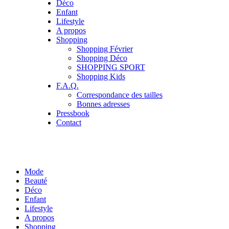
Déco
Enfant
Lifestyle
A propos
Shopping
Shopping Février
Shopping Déco
SHOPPING SPORT
Shopping Kids
F.A.Q.
Correspondance des tailles
Bonnes adresses
Pressbook
Contact
Mode
Beauté
Déco
Enfant
Lifestyle
A propos
Shopping