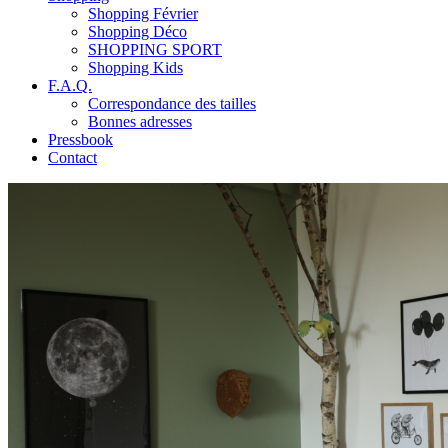
Shopping Février
Shopping Déco
SHOPPING SPORT
Shopping Kids
F.A.Q.
Correspondance des tailles
Bonnes adresses
Pressbook
Contact