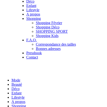
Déco
Enfant
Lifestyle
A propos
Shopping
Shopping Février
Shopping Déco
SHOPPING SPORT
Shopping Kids
F.A.Q.
Correspondance des tailles
Bonnes adresses
Pressbook
Contact
Mode
Beauté
Déco
Enfant
Lifestyle
A propos
Shopping