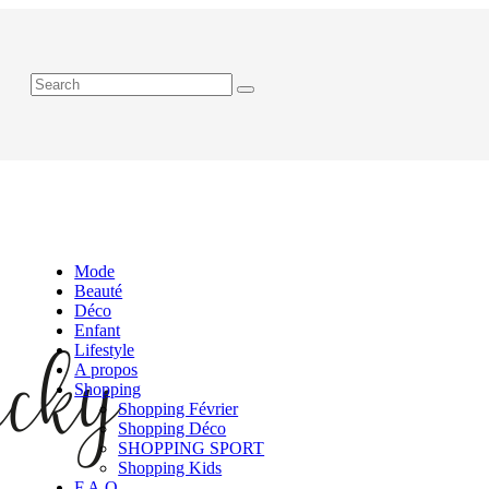
Mode
Beauté
Déco
Enfant
Lifestyle
A propos
Shopping
Shopping Février
Shopping Déco
SHOPPING SPORT
Shopping Kids
F.A.Q.