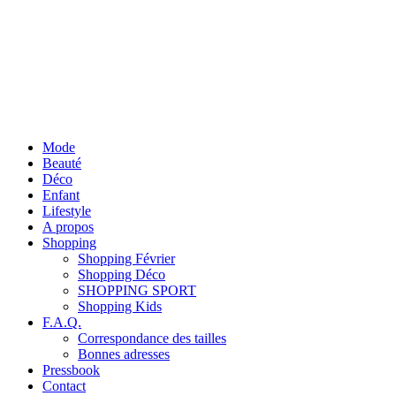
Mode
Beauté
Déco
Enfant
Lifestyle
A propos
Shopping
Shopping Février
Shopping Déco
SHOPPING SPORT
Shopping Kids
F.A.Q.
Correspondance des tailles
Bonnes adresses
Pressbook
Contact