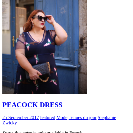
PEACOCK DRESS
25 September 2017
featured
Mode
Tenues du jour
Stephanie
Zwicky
Sorry, this entry is only available in French.