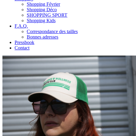
Shopping Février
Shopping Déco
SHOPPING SPORT
Shopping Kids
F.A.Q.
Correspondance des tailles
Bonnes adresses
Pressbook
Contact