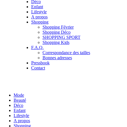
Déco
Enfant
Lifestyle
A propos
Shopping
Shopping Février
Shopping Déco
SHOPPING SPORT
Shopping Kids
F.A.Q.
Correspondance des tailles
Bonnes adresses
Pressbook
Contact
Mode
Beauté
Déco
Enfant
Lifestyle
A propos
Shopping