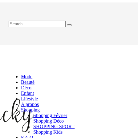
Mode
Beauté
Déco
Enfant
Lifestyle
A propos
Shopping
Shopping Février
Shopping Déco
SHOPPING SPORT
Shopping Kids
F.A.Q.