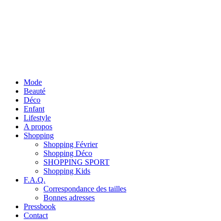
Mode
Beauté
Déco
Enfant
Lifestyle
A propos
Shopping
Shopping Février
Shopping Déco
SHOPPING SPORT
Shopping Kids
F.A.Q.
Correspondance des tailles
Bonnes adresses
Pressbook
Contact