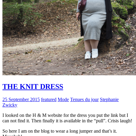
THE KNIT DRESS
25 September 2015
featured
Mode
Tenues du jour
Stephanie
Zwicky
I looked on the H & M website for the dress you put the link but I
can not find it. Then finally it is available in the “pull”. Crisis laugh!
So here I am on the blog to wear a long jumper and that’s it.