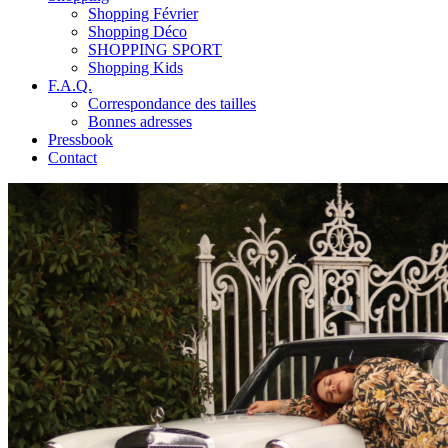
Shopping Février
Shopping Déco
SHOPPING SPORT
Shopping Kids
F.A.Q.
Correspondance des tailles
Bonnes adresses
Pressbook
Contact