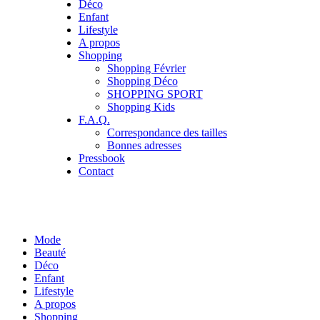
Déco
Enfant
Lifestyle
A propos
Shopping
Shopping Février
Shopping Déco
SHOPPING SPORT
Shopping Kids
F.A.Q.
Correspondance des tailles
Bonnes adresses
Pressbook
Contact
Mode
Beauté
Déco
Enfant
Lifestyle
A propos
Shopping