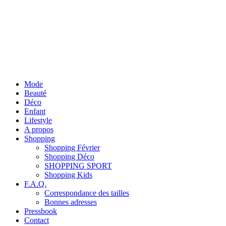
Mode
Beauté
Déco
Enfant
Lifestyle
A propos
Shopping
Shopping Février
Shopping Déco
SHOPPING SPORT
Shopping Kids
F.A.Q.
Correspondance des tailles
Bonnes adresses
Pressbook
Contact