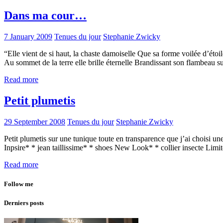
Dans ma cour…
7 January 2009
Tenues du jour
Stephanie Zwicky
“Elle vient de si haut, la chaste damoiselle Que sa forme voilée d’étoil
Au sommet de la terre elle brille éternelle Brandissant son flambeau s
Read more
Petit plumetis
29 September 2008
Tenues du jour
Stephanie Zwicky
Petit plumetis sur une tunique toute en transparence que j’ai choisi
Inpsire* * jean taillissime* * shoes New Look* * collier insecte L
Read more
Follow me
Derniers posts