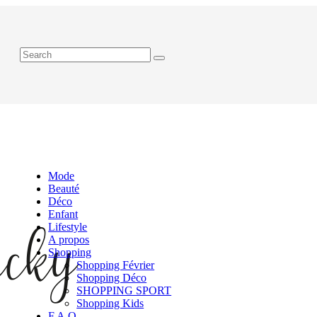
Mode
Beauté
Déco
Enfant
Lifestyle
A propos
Shopping
Shopping Février
Shopping Déco
SHOPPING SPORT
Shopping Kids
F.A.Q.