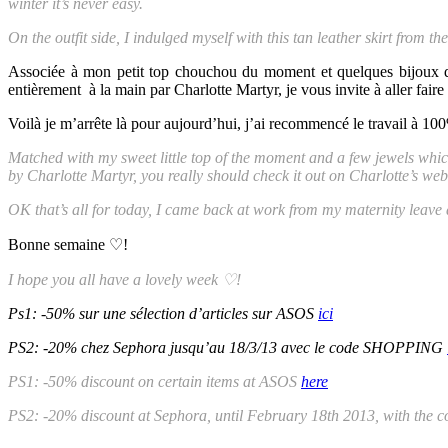
winter it’s never easy.
On the outfit side, I indulged myself with this tan leather skirt from th
Associée à mon petit top chouchou du moment et quelques bijoux don
entièrement à la main par Charlotte Martyr, je vous invite à aller faire
Voilà je m’arrête là pour aujourd’hui, j’ai recommencé le travail à 1
Matched with my sweet little top of the moment and a few jewels whic
by Charlotte Martyr, you really should check it out on Charlotte’s web
OK that’s all for today, I came back at work from my maternity leave 
Bonne semaine ♡!
I hope you all have a lovely week
♡
!
Ps1: -50% sur une sélection d’articles sur ASOS
ici
PS2: -20% chez Sephora jusqu’au 18/3/13 avec le code SHOPPING
PS1: -50% discount on certain items at ASOS
here
PS2: -20% discount at Sephora, until February 18th 2013, with t