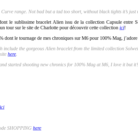
e Curve range. Not bad but a tad too short, without black tights it’s just
t le sublissime bracelet Alien issu de la collection Capsule entre S
 un tour sur le site de Charlotte pour découvrir cette collection
ici
!
00% dont le tournage de mes chroniques sur M6 pour 100% Mag, j’adore ma
h include the gorgeous Alien bracelet from the limited collection Solw
site
here
.
and started shooting new chronics for 100% Mag at M6, I love it but it’s
ici
he code SHOPPING
here