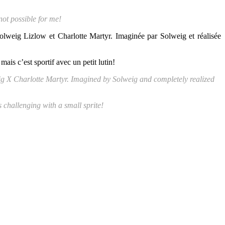
 not possible for me!
olweig Lizlow et Charlotte Martyr. Imaginée par Solweig et réalisée
is c’est sportif avec un petit lutin!
eig X Charlotte Martyr. Imagined by Solweig and completely realized
 challenging with a small sprite!