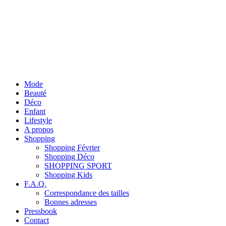
Mode
Beauté
Déco
Enfant
Lifestyle
A propos
Shopping
Shopping Février
Shopping Déco
SHOPPING SPORT
Shopping Kids
F.A.Q.
Correspondance des tailles
Bonnes adresses
Pressbook
Contact