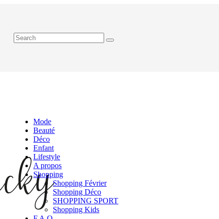
Mode
Beauté
Déco
Enfant
Lifestyle
A propos
Shopping
Shopping Février
Shopping Déco
SHOPPING SPORT
Shopping Kids
F.A.Q.