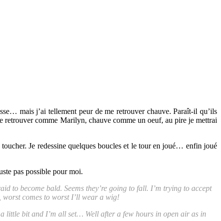
se… mais j’ai tellement peur de me retrouver chauve. Paraît-il qu’ils
is me retrouver comme Marilyn, chauve comme un oeuf, au pire je mettrai
les toucher. Je redessine quelques boucles et le tour en joué… enfin joué
juste pas possible pour moi.
aid to become bald. Seems they’re going to fall. I’m trying to accept
, worst comes to worst I’ll wear a wig!
 a little bit and I’m all set… Well after a few hours in open air as in