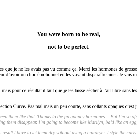
You were born to be real,
not to be perfect.
es que je ne les avais pas vu comme ça. Merci les hormones de grosses
 peur d’avoir un choc émotionnel en les voyant disparaître ainsi. Je va
ais pour ce résultat il faut que je les laisse sécher à l’air libre sans 
llection Curve. Pas mal mais un peu courte, sans collants opaques c’est 
e seen them like that. Thanks to the pregnancy hormones… But I’m so afr
eing them disappear. I’m going to become like Marilyn, bald like an egg
 result I have to let them dry without using a hairdryer. I style the curls