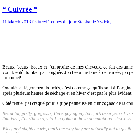
* Cuivrée *
11 March 2013
featured
Tenues du jour
Stephanie Zwicky
Beaux, beaux, beaux et j’en profite de mes cheveux, ça fait des anné
vont bientôt tomber par poignée. J’ai beau me faire à cette idée, j’ai
un toupet!
Ondulés et légèrement bouclés, c’est comme ça qu’ils sont à l’origine, m
après plusieurs heures de séchage et en hiver c’est pas le plus évident.
Côté tenue, j’ai craqué pour la jupe patineuse en cuir cognac de la co
Beautiful, pretty, gorgeous, I’m enjoying my hair; it’s been years I’v
that idea, I’m still so afraid I’m going to have an emotional shock se
Wavy and slightly curly, that’s the way they are naturally but to get this