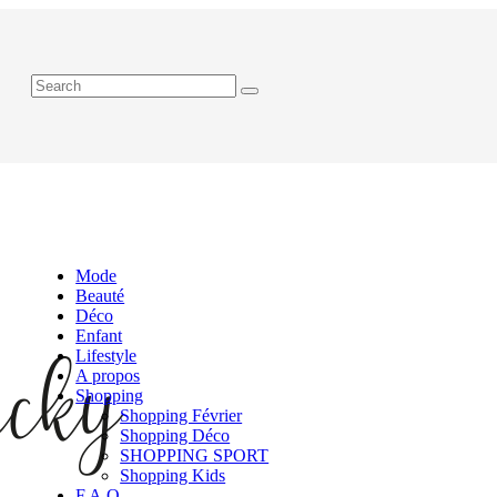
Mode
Beauté
Déco
Enfant
Lifestyle
A propos
Shopping
Shopping Février
Shopping Déco
SHOPPING SPORT
Shopping Kids
F.A.Q.