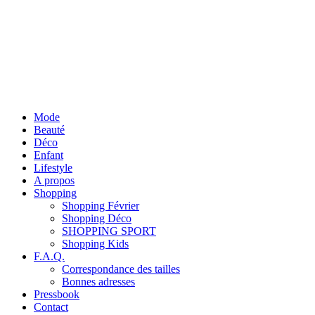
Mode
Beauté
Déco
Enfant
Lifestyle
A propos
Shopping
Shopping Février
Shopping Déco
SHOPPING SPORT
Shopping Kids
F.A.Q.
Correspondance des tailles
Bonnes adresses
Pressbook
Contact