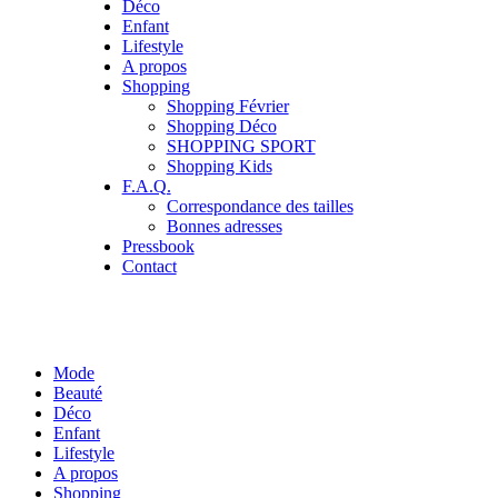
Déco
Enfant
Lifestyle
A propos
Shopping
Shopping Février
Shopping Déco
SHOPPING SPORT
Shopping Kids
F.A.Q.
Correspondance des tailles
Bonnes adresses
Pressbook
Contact
Mode
Beauté
Déco
Enfant
Lifestyle
A propos
Shopping