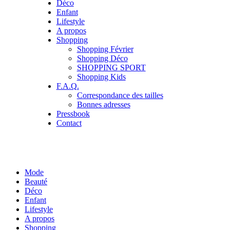
Déco
Enfant
Lifestyle
A propos
Shopping
Shopping Février
Shopping Déco
SHOPPING SPORT
Shopping Kids
F.A.Q.
Correspondance des tailles
Bonnes adresses
Pressbook
Contact
Mode
Beauté
Déco
Enfant
Lifestyle
A propos
Shopping