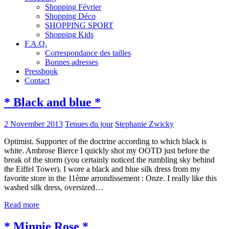
Shopping Février
Shopping Déco
SHOPPING SPORT
Shopping Kids
F.A.Q.
Correspondance des tailles
Bonnes adresses
Pressbook
Contact
* Black and blue *
2 November 2013
Tenues du jour
Stephanie Zwicky
Optimist. Supporter of the doctrine according to which black is
white. Ambrose Bierce I quickly shot my OOTD just before the
break of the storm (you certainly noticed the rumbling sky behind
the Eiffel Tower). I wore a black and blue silk dress from my
favorite store in the 11ème arrondissement : Onze. I really like this
washed silk dress, oversized…
Read more
* Minnie Rose *