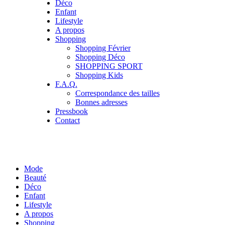
Déco
Enfant
Lifestyle
A propos
Shopping
Shopping Février
Shopping Déco
SHOPPING SPORT
Shopping Kids
F.A.Q.
Correspondance des tailles
Bonnes adresses
Pressbook
Contact
Mode
Beauté
Déco
Enfant
Lifestyle
A propos
Shopping