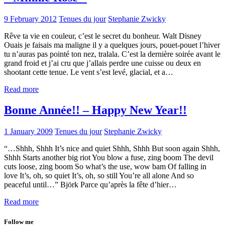
9 February 2012
Tenues du jour
Stephanie Zwicky
Rêve ta vie en couleur, c’est le secret du bonheur. Walt Disney
Ouais je faisais ma maligne il y a quelques jours, pouet-pouet l’hiver
tu n’auras pas pointé ton nez, tralala. C’est la dernière soirée avant le
grand froid et j’ai cru que j’allais perdre une cuisse ou deux en
shootant cette tenue. Le vent s’est levé, glacial, et a…
Read more
Bonne Année!! – Happy New Year!!
1 January 2009
Tenues du jour
Stephanie Zwicky
“…Shhh, Shhh It’s nice and quiet Shhh, Shhh But soon again Shhh,
Shhh Starts another big riot You blow a fuse, zing boom The devil
cuts loose, zing boom So what’s the use, wow bam Of falling in
love It’s, oh, so quiet It’s, oh, so still You’re all alone And so
peaceful until…” Björk Parce qu’après la fête d’hier…
Read more
Follow me