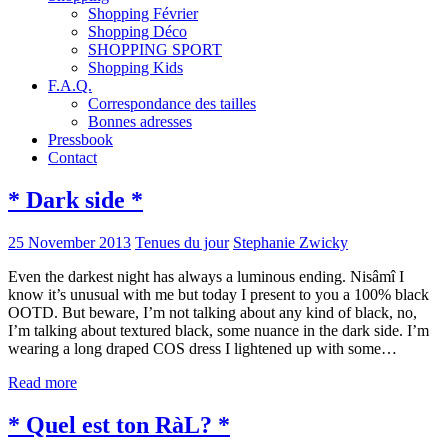
Shopping Février
Shopping Déco
SHOPPING SPORT
Shopping Kids
F.A.Q.
Correspondance des tailles
Bonnes adresses
Pressbook
Contact
* Dark side *
25 November 2013
Tenues du jour
Stephanie Zwicky
Even the darkest night has always a luminous ending. Nisâmî I
know it’s unusual with me but today I present to you a 100% black
OOTD. But beware, I’m not talking about any kind of black, no,
I’m talking about textured black, some nuance in the dark side. I’m
wearing a long draped COS dress I lightened up with some…
Read more
* Quel est ton RàL? *