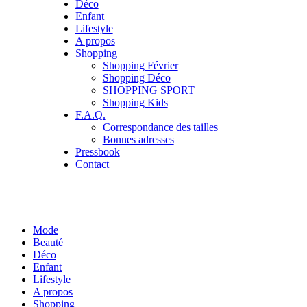
Déco
Enfant
Lifestyle
A propos
Shopping
Shopping Février
Shopping Déco
SHOPPING SPORT
Shopping Kids
F.A.Q.
Correspondance des tailles
Bonnes adresses
Pressbook
Contact
Mode
Beauté
Déco
Enfant
Lifestyle
A propos
Shopping