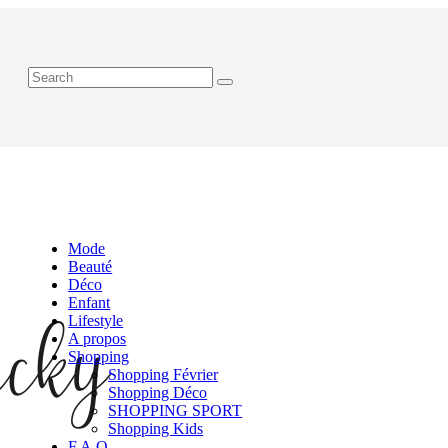
Mode
Beauté
Déco
Enfant
Lifestyle
A propos
Shopping
Shopping Février
Shopping Déco
SHOPPING SPORT
Shopping Kids
F.A.Q.