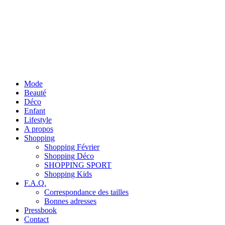
Mode
Beauté
Déco
Enfant
Lifestyle
A propos
Shopping
Shopping Février
Shopping Déco
SHOPPING SPORT
Shopping Kids
F.A.Q.
Correspondance des tailles
Bonnes adresses
Pressbook
Contact