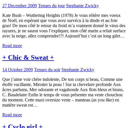
27 December 2009
Tenues du jour
Stephanie Zwicky
Kate Bush – Wuthering Heights (1978) Je vous réitère mes voeux
de Noël, en espèrant que vous avez survécu à la dinde et au foie
gras! De mon côté le retour du froid m’a vraiment donné le virus des
rayures, je ne saurai vous l’expliquer, mon côté marin a refait surface
avec la neige, allez comprendre!?! Aujourd’hui c’est un long gilet…
Read more
+ Chic & Sweat +
14 October 2009
Tenues du soir
Stephanie Zwicky
Que j’aime voir chère indolente, De ton corps si beau, Comme une
étoffe vacillante, Miroiter la peau ! Sur ta chevelure profonde Aux
âcres parfums, Mer odorante et vagabonde Aux flots bleus et bruns,
C. Baudelaire Enfin le temps de vous présenter ma veste chouchou
du moment. Cette maxi oversize veste – manteau (as you like) en
matière sweat est…
Read more
+ Cyclo girl +