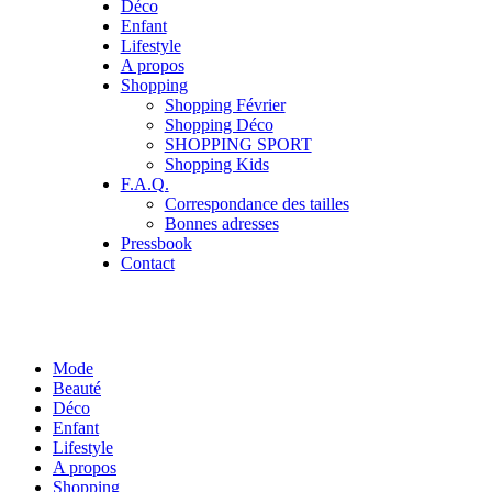
Déco
Enfant
Lifestyle
A propos
Shopping
Shopping Février
Shopping Déco
SHOPPING SPORT
Shopping Kids
F.A.Q.
Correspondance des tailles
Bonnes adresses
Pressbook
Contact
Mode
Beauté
Déco
Enfant
Lifestyle
A propos
Shopping