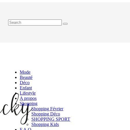
Mode
Beauté
Déco
Enfant
Lifestyle
A propos
Shopping
Shopping Février
Shopping Déco
SHOPPING SPORT
Shopping Kids
F.A.Q.