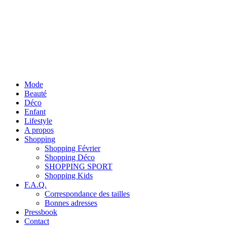
Mode
Beauté
Déco
Enfant
Lifestyle
A propos
Shopping
Shopping Février
Shopping Déco
SHOPPING SPORT
Shopping Kids
F.A.Q.
Correspondance des tailles
Bonnes adresses
Pressbook
Contact