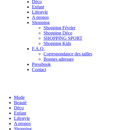
Déco
Enfant
Lifestyle
A propos
Shopping
Shopping Février
Shopping Déco
SHOPPING SPORT
Shopping Kids
F.A.Q.
Correspondance des tailles
Bonnes adresses
Pressbook
Contact
Mode
Beauté
Déco
Enfant
Lifestyle
A propos
Shopping