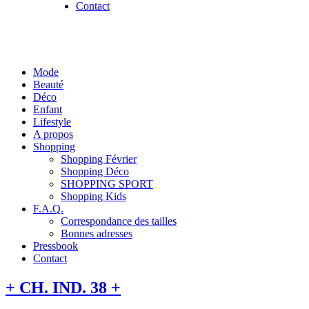
Contact
Mode
Beauté
Déco
Enfant
Lifestyle
A propos
Shopping
Shopping Février
Shopping Déco
SHOPPING SPORT
Shopping Kids
F.A.Q.
Correspondance des tailles
Bonnes adresses
Pressbook
Contact
+ CH. IND. 38 +