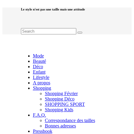
Le style n'est pas une taille mais une attitude
Mode
Beauté
Déco
Enfant
Lifestyle
A propos
Shopping
Shopping Février
Shopping Déco
SHOPPING SPORT
Shopping Kids
F.A.Q.
Correspondance des tailles
Bonnes adresses
Pressbook