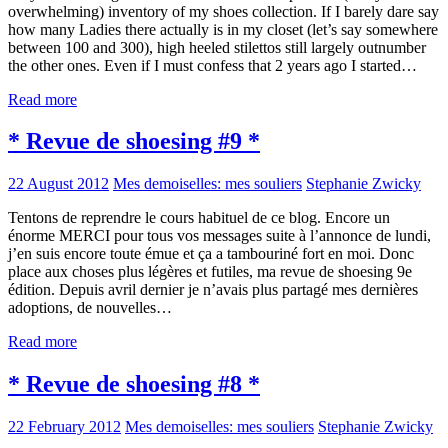
overwhelming) inventory of my shoes collection. If I barely dare say
how many Ladies there actually is in my closet (let’s say somewhere
between 100 and 300), high heeled stilettos still largely outnumber
the other ones. Even if I must confess that 2 years ago I started…
Read more
* Revue de shoesing #9 *
22 August 2012
Mes demoiselles: mes souliers
Stephanie Zwicky
Tentons de reprendre le cours habituel de ce blog. Encore un
énorme MERCI pour tous vos messages suite à l’annonce de lundi,
j’en suis encore toute émue et ça a tambouriné fort en moi. Donc
place aux choses plus légères et futiles, ma revue de shoesing 9e
édition. Depuis avril dernier je n’avais plus partagé mes dernières
adoptions, de nouvelles…
Read more
* Revue de shoesing #8 *
22 February 2012
Mes demoiselles: mes souliers
Stephanie Zwicky