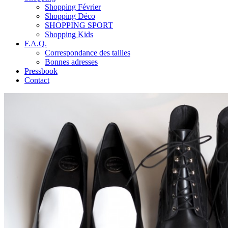
Shopping Février
Shopping Déco
SHOPPING SPORT
Shopping Kids
F.A.Q.
Correspondance des tailles
Bonnes adresses
Pressbook
Contact