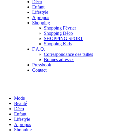
Déco
Enfant
Lifestyle
A propos
Shopping
Shopping Février
Shopping Déco
SHOPPING SPORT
Shopping Kids
F.A.Q.
Correspondance des tailles
Bonnes adresses
Pressbook
Contact
Mode
Beauté
Déco
Enfant
Lifestyle
A propos
Shopping