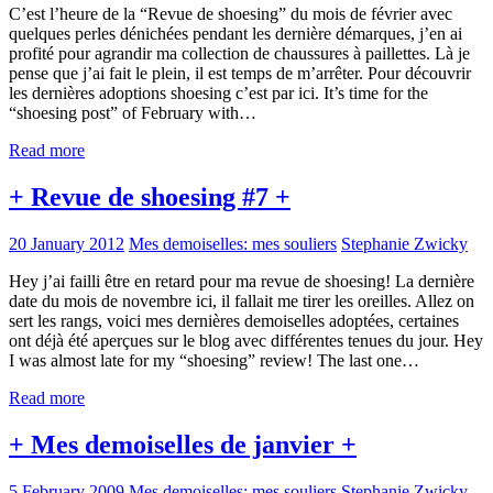
C’est l’heure de la “Revue de shoesing” du mois de février avec
quelques perles dénichées pendant les dernière démarques, j’en ai
profité pour agrandir ma collection de chaussures à paillettes. Là je
pense que j’ai fait le plein, il est temps de m’arrêter. Pour découvrir
les dernières adoptions shoesing c’est par ici. It’s time for the
“shoesing post” of February with…
Read more
+ Revue de shoesing #7 +
20 January 2012
Mes demoiselles: mes souliers
Stephanie Zwicky
Hey j’ai failli être en retard pour ma revue de shoesing! La dernière
date du mois de novembre ici, il fallait me tirer les oreilles. Allez on
sert les rangs, voici mes dernières demoiselles adoptées, certaines
ont déjà été aperçues sur le blog avec différentes tenues du jour. Hey
I was almost late for my “shoesing” review! The last one…
Read more
+ Mes demoiselles de janvier +
5 February 2009
Mes demoiselles: mes souliers
Stephanie Zwicky