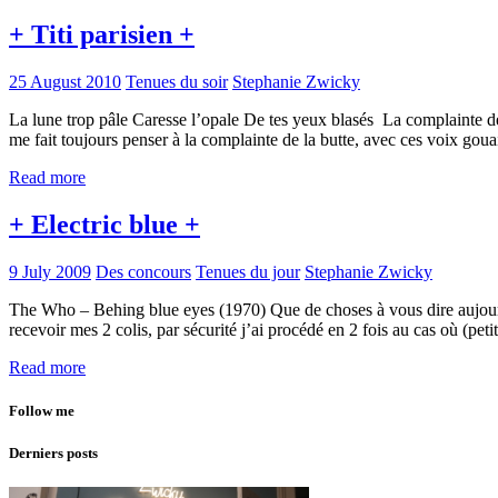
+ Titi parisien +
25 August 2010
Tenues du soir
Stephanie Zwicky
La lune trop pâle Caresse l’opale De tes yeux blasés La complainte d
me fait toujours penser à la complainte de la butte, avec ces voix g
Read more
+ Electric blue +
9 July 2009
Des concours
Tenues du jour
Stephanie Zwicky
The Who – Behing blue eyes (1970) Que de choses à vous dire aujourd’hu
recevoir mes 2 colis, par sécurité j’ai procédé en 2 fois au cas où (
Read more
Follow me
Derniers posts