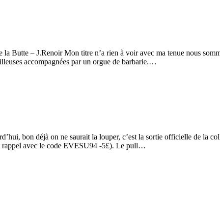
e la Butte – J.Renoir Mon titre n’a rien à voir avec ma tenue nous som
ouailleuses accompagnées par un orgue de barbarie.…
i, bon déjà on ne saurait la louper, c’est la sortie officielle de la co
petit rappel avec le code EVESU94 -5£). Le pull…