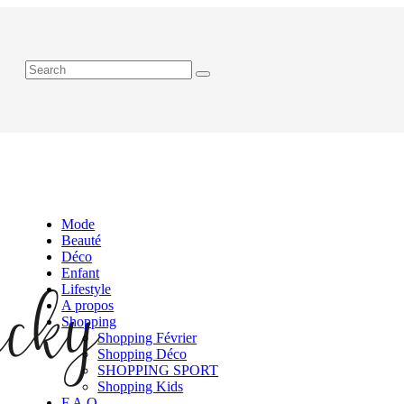
Mode
Beauté
Déco
Enfant
Lifestyle
A propos
Shopping
Shopping Février
Shopping Déco
SHOPPING SPORT
Shopping Kids
F.A.Q.