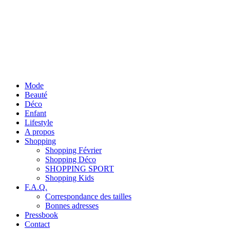
Mode
Beauté
Déco
Enfant
Lifestyle
A propos
Shopping
Shopping Février
Shopping Déco
SHOPPING SPORT
Shopping Kids
F.A.Q.
Correspondance des tailles
Bonnes adresses
Pressbook
Contact