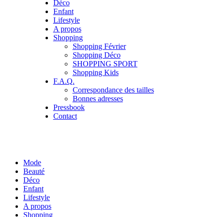
Déco
Enfant
Lifestyle
A propos
Shopping
Shopping Février
Shopping Déco
SHOPPING SPORT
Shopping Kids
F.A.Q.
Correspondance des tailles
Bonnes adresses
Pressbook
Contact
Mode
Beauté
Déco
Enfant
Lifestyle
A propos
Shopping