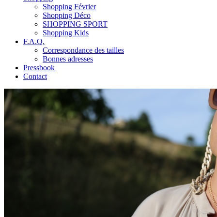
Shopping Février
Shopping Déco
SHOPPING SPORT
Shopping Kids
F.A.Q.
Correspondance des tailles
Bonnes adresses
Pressbook
Contact