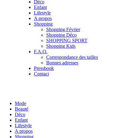
Déco
Enfant
Lifestyle
A propos
Shopping
Shopping Février
Shopping Déco
SHOPPING SPORT
Shopping Kids
F.A.Q.
Correspondance des tailles
Bonnes adresses
Pressbook
Contact
Mode
Beauté
Déco
Enfant
Lifestyle
A propos
Shopping