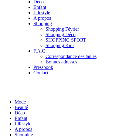
Déco
Enfant
Lifestyle
A propos
Shopping
Shopping Février
Shopping Déco
SHOPPING SPORT
Shopping Kids
F.A.Q.
Correspondance des tailles
Bonnes adresses
Pressbook
Contact
Mode
Beauté
Déco
Enfant
Lifestyle
A propos
Shopping