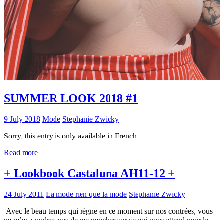
SUMMER LOOK 2018 #1
9 July 2018
Mode
Stephanie Zwicky
Sorry, this entry is only available in French.
Read more
+ Lookbook Castaluna AH11-12 +
24 July 2011
La mode rien que la mode
Stephanie Zwicky
Avec le beau temps qui règne en ce moment sur nos contrées, vous
ne m’en voudrez pas de me pencher sur ce qui nous attend pour la