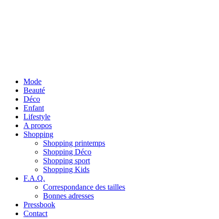
Mode
Beauté
Déco
Enfant
Lifestyle
A propos
Shopping
Shopping printemps
Shopping Déco
Shopping sport
Shopping Kids
F.A.Q.
Correspondance des tailles
Bonnes adresses
Pressbook
Contact