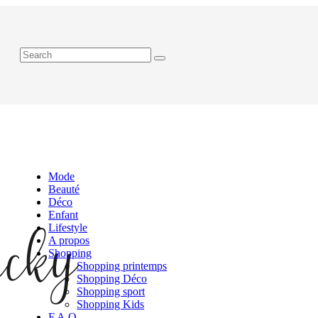
Mode
Beauté
Déco
Enfant
Lifestyle
A propos
Shopping
Shopping printemps
Shopping Déco
Shopping sport
Shopping Kids
F.A.Q.