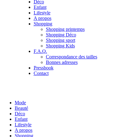
Déco
Enfant
Lifestyle
A propos
Shopping
Shopping printemps
Shopping Déco
Shopping sport
Shopping Kids
F.A.Q.
Correspondance des tailles
Bonnes adresses
Pressbook
Contact
Mode
Beauté
Déco
Enfant
Lifestyle
A propos
Shopping