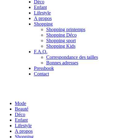
Déco
Enfant
Lifestyle
A propos
Shopping
Shopping printemps
Shopping Déco
Shopping sport
Shopping Kids
F.A.Q.
Correspondance des tailles
Bonnes adresses
Pressbook
Contact
Mode
Beauté
Déco
Enfant
Lifestyle
A propos
Shopping