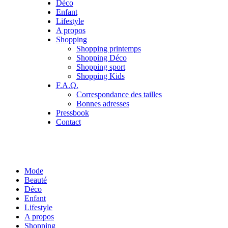
Déco
Enfant
Lifestyle
A propos
Shopping
Shopping printemps
Shopping Déco
Shopping sport
Shopping Kids
F.A.Q.
Correspondance des tailles
Bonnes adresses
Pressbook
Contact
Mode
Beauté
Déco
Enfant
Lifestyle
A propos
Shopping