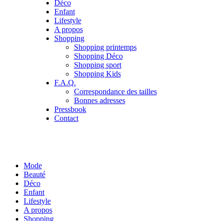
Déco
Enfant
Lifestyle
A propos
Shopping
Shopping printemps
Shopping Déco
Shopping sport
Shopping Kids
F.A.Q.
Correspondance des tailles
Bonnes adresses
Pressbook
Contact
Mode
Beauté
Déco
Enfant
Lifestyle
A propos
Shopping