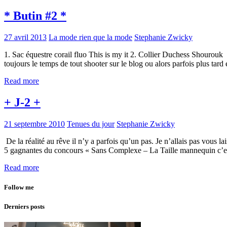
* Butin #2 *
27 avril 2013
La mode rien que la mode
Stephanie Zwicky
1. Sac équestre corail fluo This is my it 2. Collier Duchess Shourouk
toujours le temps de tout shooter sur le blog ou alors parfois plus tard
Read more
+ J-2 +
21 septembre 2010
Tenues du jour
Stephanie Zwicky
De la réalité au rêve il n’y a parfois qu’un pas. Je n’allais pas vous l
5 gagnantes du concours « Sans Complexe – La Taille mannequin c’est
Read more
Follow me
Derniers posts