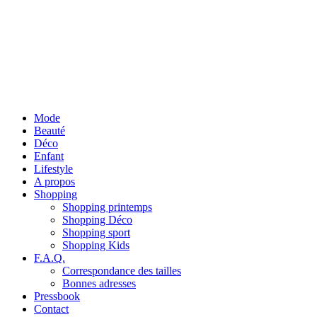
Mode
Beauté
Déco
Enfant
Lifestyle
A propos
Shopping
Shopping printemps
Shopping Déco
Shopping sport
Shopping Kids
F.A.Q.
Correspondance des tailles
Bonnes adresses
Pressbook
Contact