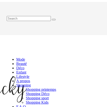
Mode
Beauté
Déco
Enfant
Lifestyle
A propos
Shopping
Shopping printemps
Shopping Déco
Shopping sport
Shopping Kids
F.A.Q.