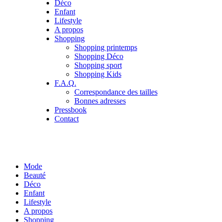
Déco
Enfant
Lifestyle
A propos
Shopping
Shopping printemps
Shopping Déco
Shopping sport
Shopping Kids
F.A.Q.
Correspondance des tailles
Bonnes adresses
Pressbook
Contact
Mode
Beauté
Déco
Enfant
Lifestyle
A propos
Shopping