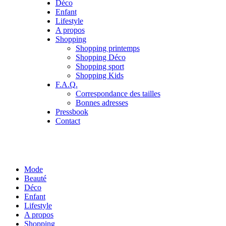
Déco
Enfant
Lifestyle
A propos
Shopping
Shopping printemps
Shopping Déco
Shopping sport
Shopping Kids
F.A.Q.
Correspondance des tailles
Bonnes adresses
Pressbook
Contact
Mode
Beauté
Déco
Enfant
Lifestyle
A propos
Shopping