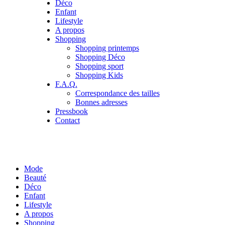
Déco
Enfant
Lifestyle
A propos
Shopping
Shopping printemps
Shopping Déco
Shopping sport
Shopping Kids
F.A.Q.
Correspondance des tailles
Bonnes adresses
Pressbook
Contact
Mode
Beauté
Déco
Enfant
Lifestyle
A propos
Shopping