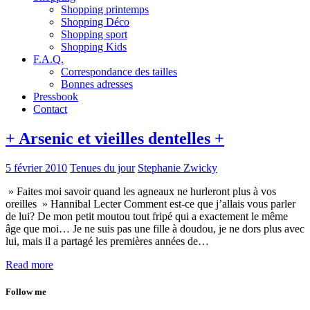
Shopping printemps
Shopping Déco
Shopping sport
Shopping Kids
F.A.Q.
Correspondance des tailles
Bonnes adresses
Pressbook
Contact
+ Arsenic et vieilles dentelles +
5 février 2010
Tenues du jour
Stephanie Zwicky
» Faites moi savoir quand les agneaux ne hurleront plus à vos
oreilles » Hannibal Lecter Comment est-ce que j’allais vous parler
de lui? De mon petit moutou tout fripé qui a exactement le même
âge que moi… Je ne suis pas une fille à doudou, je ne dors plus avec
lui, mais il a partagé les premières années de…
Read more
Follow me