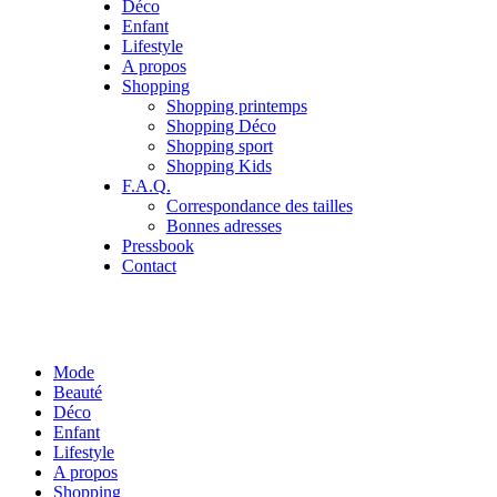
Déco
Enfant
Lifestyle
A propos
Shopping
Shopping printemps
Shopping Déco
Shopping sport
Shopping Kids
F.A.Q.
Correspondance des tailles
Bonnes adresses
Pressbook
Contact
Mode
Beauté
Déco
Enfant
Lifestyle
A propos
Shopping