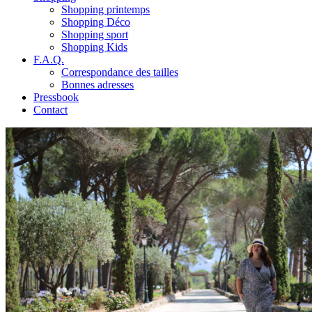
Shopping printemps
Shopping Déco
Shopping sport
Shopping Kids
F.A.Q.
Correspondance des tailles
Bonnes adresses
Pressbook
Contact