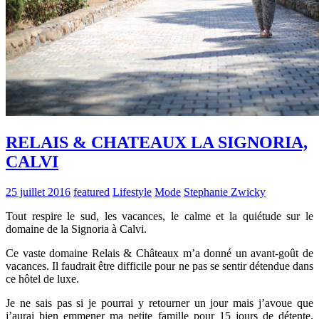
RELAIS & CHATEAUX LA SIGNORIA,
CALVI
25 juillet 2016
featured
Lifestyle
Mode
Stephanie Zwicky
Tout respire le sud, les vacances, le calme et la quiétude sur le
domaine de la Signoria à Calvi.
Ce vaste domaine Relais & Châteaux m’a donné un avant-goût de
vacances. Il faudrait être difficile pour ne pas se sentir détendue dans
ce hôtel de luxe.
Je ne sais pas si je pourrai y retourner un jour mais j’avoue que
j’aurai bien emmener ma petite famille pour 15 jours de détente,