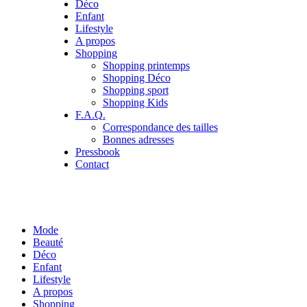
Déco
Enfant
Lifestyle
A propos
Shopping
Shopping printemps
Shopping Déco
Shopping sport
Shopping Kids
F.A.Q.
Correspondance des tailles
Bonnes adresses
Pressbook
Contact
Mode
Beauté
Déco
Enfant
Lifestyle
A propos
Shopping